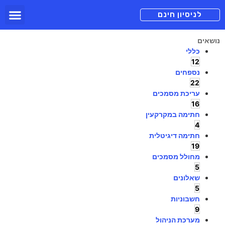
תכניות מנוי
צור קשר
הורדה חינם
תמיכה ומיד
לניסיון חינם
נושאים
כללי
12
נספחים
22
עריכת מסמכים
16
חתימה במקרקעין
4
חתימה דיגיטלית
19
מחולל מסמכים
5
שאלונים
5
חשבוניות
9
מערכת הניהול