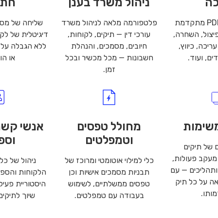
כה
ניהול משרד בענן
חתי
עריכת מסמכי PDF מתקדמת
פלטפורמה מלאה לניהול משרד
שליחה של מס
פיצול, השחרה,
עורכי דין — תיקים, לקוחות,
דיגיטלית של לק
ריכה, כיווץ,
חיובים, מסמכים, והנהלת
ללא הגבלה על
ם, ועוד.
חשבונות — מכל מכשיר ובכל
או הו
זמן.
משימות
מחולל טפסים
אנשי קשר
וטמפלטים
וספ
 של תיקים
מעקב פעולות,
כלי למילוי אוטומטי ומרוכז של
ניהול של כל
ותהליכים — עם
תבניות מסמכים אישיות וכן
הלקוחות והספ
ה על כל תיק
טפסים ממשלתיים, לשימוש
היסטוריית פעיל
ותו.
בעבודה עם טמפלטים.
שיוך לתיקים