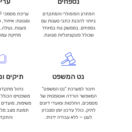
נספחים
ערי
הפתרון הפופולרי והמתקדם
ביותר להכנת כתבי טענות עם
ומגוונת: איחוד, 
נספחים, בממשק נוח במיוחד
פענוח, נעילה, ע
שכולל פונקציונליות מגוונת.
מחיקת עמודי
נט המשפט
תיקים ו
חיבור למערכת “נט המשפט”
ניהול מתקדם
המאפשר הורדה אוטומטית של
משפטיים הכולל 
מסמכים, החלטות ומועדי דיונים
משימות, מועדים 
לתיק, כולל עדכון יומן וסנכרון
תמונת מצב מלא
לענן — ללא עבודה ידנית.
והתקדמ