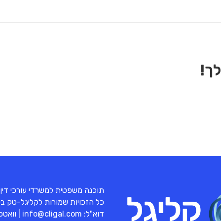
ך!
תוכנה משפטית למשרדי עורכי דין
כל הזכויות שמורות לקליגל-טק בע"מ 
דוא"ל:
info@cligal.com
| וואט