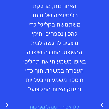
האחרונות, מחלקת
קלי
הליטיגציה של מיתר
התכנה
משתמשת בקליגל כדי
למש
להכין נספחים ותיקי
אמ
מוצגים להגשה לבית
במס
המשפט. התכנה שיפרה
שונ
באופן משמעותי את תהליכי
ות
העבודה במשרד, תוך כדי
משפ
חיסכון משמעותי בעלויות
וחיזוק הצוות המקצועי"
של תה
גולן אטיה - מנהל מערכות
עד