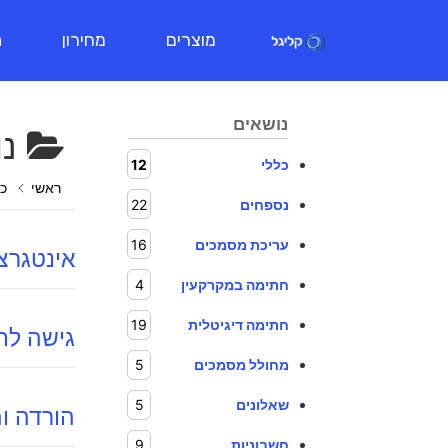
מוצרים
מחירון
ת
נושאים
נו
כללי
12
ראשי
כל
נספחים
22
עריכת מסמכים
16
אינטגרציה ע
חתימה במקרקעין
4
חתימה דיגיטלית
19
גישה לת
מחולל מסמכים
5
שאלונים
5
הורדה ו
חשבוניות
9