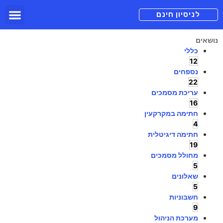
תכניות מנוי
צור קשר
הורדה חינם
תמיכה ומיד
לניסיון חינם
נושאים
כללי
12
נספחים
22
עריכת מסמכים
16
חתימה במקרקעין
4
חתימה דיגיטלית
19
מחולל מסמכים
5
שאלונים
5
חשבוניות
9
מערכת הניהול