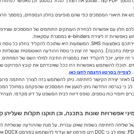
לפרויקט, מבלי להמיר אותו ל-PDF. התוצר הינו מסמך PDF קצר, שמונע את הצורך לגלול 
ש את תיאורי המסמכים כפי שהם מופיעים בחלון הנספחים, במסמך הרא
ג לכם חלון עם אפשרות לבחירת העותקים החותמים של המסמכים שצירפ
ירת e-binders במסגרת עסקאות.
נית שקיימת בתכנה). בהקשר זה יצוין כי נוסח ההודעה האוטומטית שנשלחת
ר זה יופיע, יוכל להקליד זאת במסגרת התיבה למילוי השם של המחתים.
לפרויקט נספחים. תוכלו להשתמש באפשרות הזו ככל שאיבדתם את קובץ הפרוי
.
לצפייה בסרטון הדגמה לחצו כאן
.
במודול ההחתמה, הוספנו תצוגה של QR code לאחר יצירת הקישור לחתימה. ניתן להשתמש בזה לצ
ו לב כי בגרסה החדשה ניתן לטעון את המסמכים שהפקתם במחולל המסמ
ים וייופויי כוח נוספים, טופס דיווח לבית המשפט על דיון מקדמי, תצהיר
יני אפשרויות שונות בתכנה, וכן תוקנו תקלות שעליהן קי
 של שליחה לחתימה בשפות שאינן עברית, על מנת שההודעה שנשלחת ל