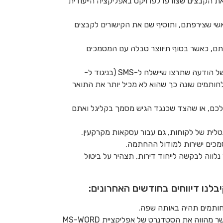
במסמך וכן מאפשר לפתוח את הקבצים שצורפו לפרויקט באפליקציה הייעודית
שי שצירפתם, ותוסיף שם את הקישורים לקבצים
תם, כאשר בסוף תיווצר טבלה עם המסמכים
נוספה אפשרות לשליחת הודעה עם נוסח לבחירתכם באמצעות SMS. המשמעות היא שתוכלו להקליד בחלון כל נוסח של הודעה שתרצו שיישלח ל-SMS (בניגוד ל-
 לחותמים שונה כך שהוא לא מכיל יותר את התואר
קט שלכם, או שהצד שכנגד הגיש מסמך בקליגל ואתם
ורך החתמה פרונטלית של לקוחות, גם עבור עסקאות מקרקעין.
כים ישירות למודול ההחתמה.
 נלווה לבקשה לייחוד דירות, תצהיר על ביטול
בלנו דיווחים בחודשים האחרונים:
חותמים תהיה באותה שפה.
תוקנה תקלה בהמרת מסמכי DOC לפורמט PDF. שימו לב כי DOC הינו פורמט ישן ועדיף להשתמש בפורמט DOCX אשר מהווה את הסטדנרט של אפליקציית MS-WORD