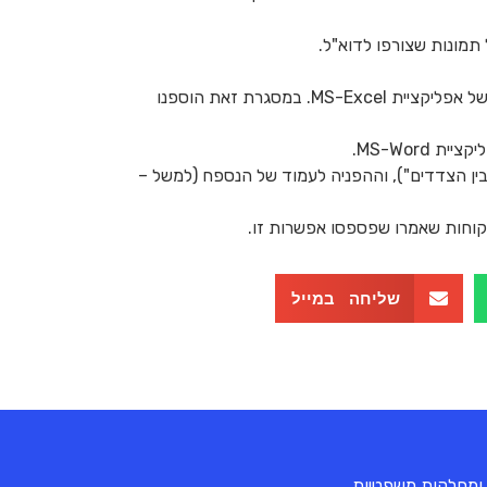
שיפרנו את הפונקציונליות לקריאת גיליונות Excel במחולל המסמכים כך שתעבוד מהר יותר ולא תהיה תלויה בהתקנה של אפליקציית MS-Excel. במסגרת זאת הוספנו
MS-Wor.
– "נספח 1"), תיאור הנספח (למשל – "ההסכם בין הצדדים"), וההפניה לעמוד של הנספח (למשל –
שליחה במייל
 ומחלקות משפטיות