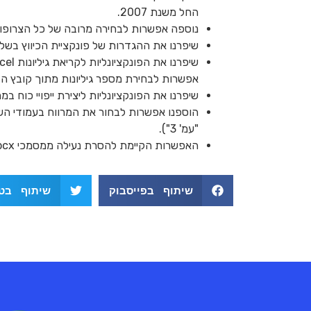
החל משנת 2007.
נוספה אפשרות לבחירה מרובה של כל הצרופות לדוא"ל אשר יומרו ל-PDF. כמו כן תוקנה תקל
שיפרנו את ההגדרות של פונקציית הכיווץ בשל
אפשרות לבחירת מספר גיליונות מתוך קובץ ה-Excel
שיפרנו את הפונקציונליות ליצירת ייפויי כוח במ
"עמ' 3").
האפשרות הקיימת להסרת נעילה ממסמכי docx (לרוב טפסים ממשלתיים) הועתקה גם לחלון "נעילה", לאור פידבק מלקוחות שאמרו שפספסו אפשרות זו.
שיתוף בפייסבוק
שיתוף בטו