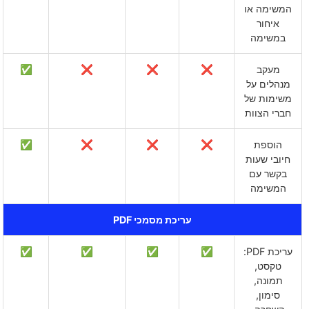
המשימה או
איחור
במשימה
מעקב
❌
❌
❌
✅
מנהלים על
משימות של
חברי הצוות
הוספת
❌
❌
❌
✅
חיובי שעות
בקשר עם
המשימה
עריכת מסמכי PDF
עריכת PDF:
✅
✅
✅
✅
טקסט,
תמונה,
סימון,