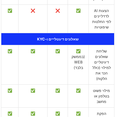
הצעות AI
✅
❌
❌
✅
לדדליינים
לפי החלטות
שיפוטיות
שאלונים דיגטלייים ו-KYC
שליחת
✅
✅
✅
✅
שאלונים
(בממשק
דיגיטליים
WEB
למילוי (כולל
בלבד)
הכר את
הלקוח)
מילוי פשוט
✅
✅
✅
✅
בטלפון או
מחשב
הפקת
✅
✅
✅
✅