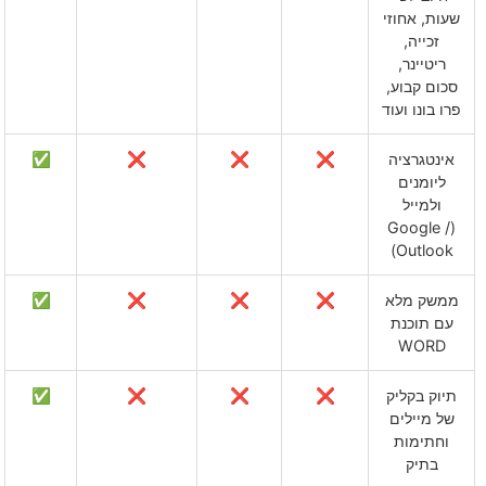
שעות, אחוזי
זכייה,
ריטיינר,
סכום קבוע,
פרו בונו ועוד
אינטגרציה
❌
❌
❌
✅
ליומנים
ולמייל
(Google /
Outlook)
ממשק מלא
❌
❌
❌
✅
עם תוכנת
WORD
תיוק בקליק
❌
❌
❌
✅
של מיילים
וחתימות
בתיק