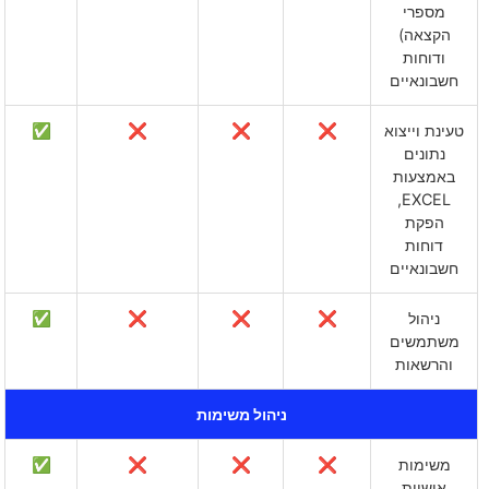
מספרי
הקצאה)
ודוחות
חשבונאיים
טעינת וייצוא
❌
❌
❌
✅
נתונים
באמצעות
EXCEL,
הפקת
דוחות
חשבונאיים
ניהול
❌
❌
❌
✅
משתמשים
והרשאות
ניהול משימות
משימות
❌
❌
❌
✅
אישיות