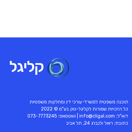
תוכנה משפטית למשרדי עורכי דין ומחלקות משפטיות
כל הזכויות שמורות לקליגל-טק בע"מ © 2022
דוא"ל:
info@cligal.com
| וואטסאפ:
073-7773245
כתובת: ראול ולנברג 24, תל אביב