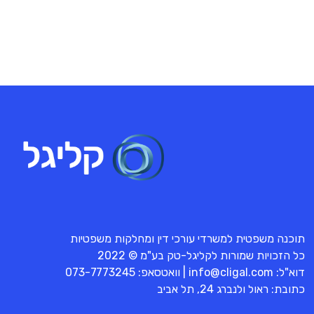
תוכנה משפטית למשרדי עורכי דין ומחלקות משפטיות
כל הזכויות שמורות לקליגל-טק בע"מ © 2022
דוא"ל:
info@cligal.com
| וואטסאפ:
073-7773245
כתובת: ראול ולנברג 24, תל אביב