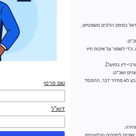
אל במימון הליכים משפטיים,
כ״ט.
די לשמור על איכות חייו
כי-דין בפועל).
ויים ושכ״ט.
תובע לא מחזיר דבר, ההפסד
שם פרטי
דוא"ל
הירה.
שירות לספקים הרלוונטיים.