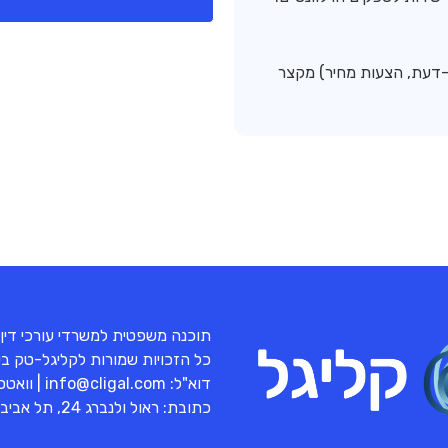
ת-דעת, הצעות מחיר) מקצר
תוכנה משפטית למשרדי עורכי דין
כל הזכויות שמורות לקליגל-טק בע"מ 
דוא"ל:
info@cligal.com
| וואט
כתובת: ראול ולנברג 24, תל אביב