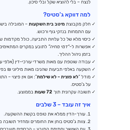
לנצח – בלי להוציא שקל ובלי סיכון.
למה דווקא ג'סטיס?
חלק מקבוצת
מיטב בית השקעות
– המובילה בישר
עם התמחות בנזקי גוף ורכוש.
כיסוי מלא של כל עלויות התביעה, כולל מקדמות ש
אפשרות ל-
“דמי מחיה”
לתובע במקרים המתאימים, כ
בזמן ניהול ההליך.
עבודה שוטפת עם מאות משרדי עורכי-דין (אלפי עור
השקעה באלפי תביעות שהניבו מאות מיליוני ₪ בפיצ
מודל “
לא פוצית – לא שילמת
”: אם אין פיצוי – ה
על ג'סטיס.
תשובה עקרונית תוך
72 שעות
בממוצע.
איך זה עובד – 3 שלבים
עורך-הדין ממלא את טופס בקשת ההשקעה.
צוות ג'סטיס בוחן את החומרים ומחזיר תשובה מ
עם האישור וחתימת התובע – הכספים מועברים י