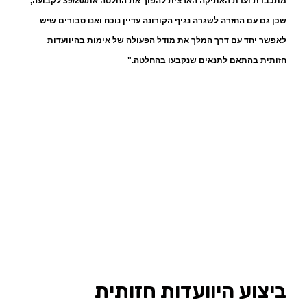
מתכבדת ועדת האתיקה הארצית להפוך את החלטה את/39/20 לקבועה,
שכן גם עם החזרה לשגרה נגיף הקורונה עדיין נוכח ואנו סבורים שיש
לאפשר יחד עם דרך המלך את מודל הפעולה של אימות בהיוועדות
חזותית בהתאם לתנאים שנקבעו בהחלטה."
ביצוע היוועדות חזותית