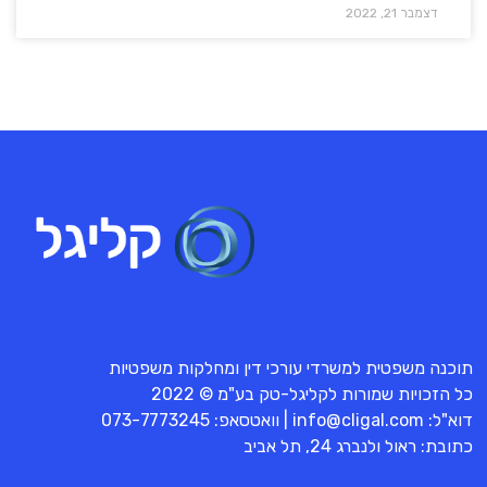
דצמבר 21, 2022
תוכנה משפטית למשרדי עורכי דין ומחלקות משפטיות
כל הזכויות שמורות לקליגל-טק בע"מ © 2022
דוא"ל:
info@cligal.com
| וואטסאפ:
073-7773245
כתובת: ראול ולנברג 24, תל אביב