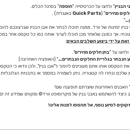
 הבניין
" ולחצו על הכרטיסייה "
הוספה
" בסרגל הכלים.
לקים מהירים
" (
Quick Parts
באנגלית) .
ן…
"
בניין זמינות של וורד, ממנה תוכלו לבחור את אבן הבניין שברצונכם להו
נוכחי, אך כמובן שלאחר מכן תוכלו לערוך אותה כמו כל טקסט אחר במ
 זאת על ידי ביצוע השלבים הבאים
:
לחצו על "
בחן חלקים מהירים
".
 הנבחר בגלריית החלקים הנבחרים…
" (האופציה האחרונה)
ת הטקסט אותו אתם מעוניינים להפוך ל"אבן בניין", ולכן וודאו כי הטקסט
שלכם ובחרו לה קטגוריה. ניתן לשמורה במסמך או בתבניות הגלובליות.
 האבנים האחרונות שיצרתם תופענה שם!
ב כיצד להשתמש באבני בניין של
מיקרוסופט וורד© ומקווים שמידע זה יס
קוקים לסיוע נוסף, אל תהססו לפנות אלינו
!