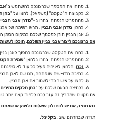
פתחו את המסמך שברצונכם להשתמש ב"
אבני
בקבוצת ה"טקסט" (משמאל), לחצו על "
בחן ח
מהתפריט הנפתח, בחרו ב-
"סדרן אבני הבניי
בחלון
סדרן אבני הבניין
, תראו רשימה של אבני 
אבן הבניין תוזן למסמך שלכם במיקום הסמן ה
אם ברצונכם ליצור אבני בניין משלכם, תוכלו לעשות
בחרו את הטקסט שברצונכם להפוך לאבן בניין ו
מהתפריט הנפתח, בחרו בלחצן "
שמירת הקטע
זכרו
: הלחצן לא יהיה פעיל כל עוד לא סימנתם א
בתיבת הדו-שיח שנפתחה, תנו שם לאבן הבניין 
לחצו על אישור כדי לשמור את אבן הבניין.
בלחיצה הבאה שלכם על "
בחן חלקים מהירים
"
אנו מקווים שמדריך זה עזר לכם ללמוד קצת יותר טו
כמו תמיד, אם יש לכם ולכן שאלות כלשהן או שאתם ז
תודה שבחרתם שוב,
בקליגל.