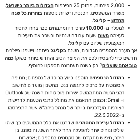
2,000 פירמות, מתוכן 25 הפירמות
הגדולות ביותר בישראל
,
משרד המשפטים, הכנסת ורשויות נוספות
בוחרות כל שנה
מחדש
–
קליגל
.
למעלה מ-
10,000
עורכי דין ומתמחים כבר בחרו לחסוך
לעצמם
מאות
שעות עבודה שנתיות ולשפר את היעילות
המקצועית שלהם עם
קליגל
.
אך מעבר למספרים הגדולים, השנה
בקליגל
פיתחנו ויישמנו פיצ'רים
חדשים כדי להבטיח לכם את המוצר הטוב והחדש ביותר בשוק!
כמה
טוב אתם שואלים
? רק בשנה האחרונה הספקנו להוסיף:
במודול הנספחים
הוספנו כיווץ מרוכז של נספחים; חתימה
אוטומטית על כרכים להגשה בנט; מחשבון מועדים לחישוב
זמני הגשה המתממשק ישירות מול לוחות השנה של Outlook
ו-Gmail; וכמובן התאמנו את מחולל כתבי הטענות לדרישות
הצורניות העדכניות ביותר של מנהל ביהמ"ש אשר התפרסמו
ב-22.3.2022.
במודול עריכת המסמכים
שדרגנו את כלל הממשקים כך שיהיו
יעילים ונוחים יותר להפעלה אחד לאחר השני, והוספנו, בין
היתר, חיפוש מתקדם של טקסטים במסמכים; אפשרות