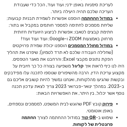
לעריכת סימניות באופן ידני; ועוד ועוד, הכל כדי שעבודת
העריכה שלכם תהיה היעילה ביותר.
במודול ההחתמה
הוספנו אפשרות לשמירת תבניות קבועות;
שליחת מסמכים לחתימה למספר חותמים במקביל או בתור;
חתימת קבצים לטאבו; אפשרות לביצוע היוועדות חזותית
מרחוק באמצעות ZOOM ו-Google; ועוד ועוד ועוד!
במודול מחולל המסמכים
הוספנו יכולת שמירת פרויקטים
(שחלילה העבודה שלכם לא תרד לטמיון); שיפרנו את תהליך
הפקת נתונים מקבצי Excel; והרחבנו את מאגר הטפסים.
היה לנו כיף לראות איך
קליגל
משפיעה בצורה כל כך חיובית על
מקצוע עריכת הדין. הרבה מהשיפורים שנוספו לתכנה עלו מפידבקים
ובקשות שהגיעו מהלקוחות, ואנחנו נמשיך להיות קשובים אליכם גם
ב-2023. במהלך ינואר-פברואר 2023 צריך לצאת עדכון תכנה
נוסף אשר יכלול, בין היתר, את האפשרויות הבאות:
פירוק
קובץ PDF שהוגש לבית המשפט, למסמכים ונספחים,
באופן אוטומטי.
שימוש ב-
QR
קוד
במודול ההחתמה לצורך
החתמה
פרונטלית של לקוחות
.