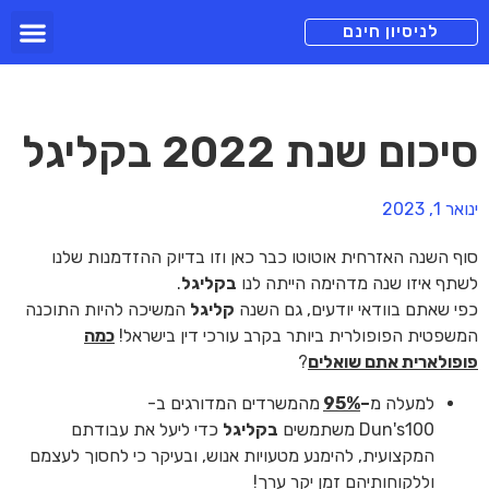
תכניות מנוי
צור קשר
הורדה חינם
תמיכה ומיד
לניסיון חינם
סיכום שנת 2022 בקליגל
ינואר 1, 2023
סוף השנה האזרחית אוטוטו כבר כאן וזו בדיוק ההזדמנות שלנו
לשתף איזו שנה מדהימה הייתה לנו
בקליגל
.
כפי שאתם בוודאי יודעים, גם השנה
קליגל
המשיכה להיות התוכנה
המשפטית הפופולרית ביותר בקרב עורכי דין בישראל!
כמה
פופולארית אתם שואלים
?
למעלה מ
–
95%
מהמשרדים המדורגים ב-
Dun's100 משתמשים
בקליגל
כדי ליעל את עבודתם
המקצועית, להימנע מטעויות אנוש, ובעיקר כי לחסוך לעצמם
וללקוחותיהם זמן יקר ערך!