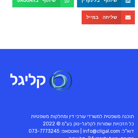
שיתוף בלינקדין
שיתוף בוואטסאפ
שליחה במייל
תוכנה משפטית למשרדי עורכי דין ומחלקות משפטיות
כל הזכויות שמורות לקליגל-טק בע"מ © 2022
דוא"ל:
info@cligal.com
| וואטסאפ:
073-7773245