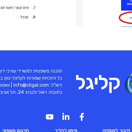
תוכנה משפטית למשרדי עורכי דין
כל הזכויות שמורות לקליגל-טק בע"מ 
דוא"ל:
info@cligal.com
| וואט
כתובת: ראול ולנברג 24, תל אביב
חיבור למומחה
מימון להליך
תרגום משפטי