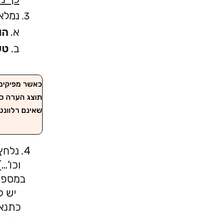
נמלא 
א.
הו
ב.
טע
כאשר מפיקים 
תוצג הערה כי
שאינם רלוונט
4. נלחץ על "
וכו'…). נ
במספר ד
יש לוודא
כתנאי ל