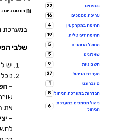
22
נספחים
פורסם ביום
נוב
16
עריכת מסמכים
4
חתימה במקרקעין
במערכת הנ
19
חתימה דיגיטלית
5
מחולל מסמכים
שלבי הפק
5
שאלונים
יש ל
9
חשבוניות
27
מערכת הניהול
נוכל לבחור ב
1
סינכרונט
–
הפק
8
הגדרות במערכת הניהול
שורת
ניהול מסמכים במערכת
6
את ח
הניהול
– יצ
לחשב
כך ני