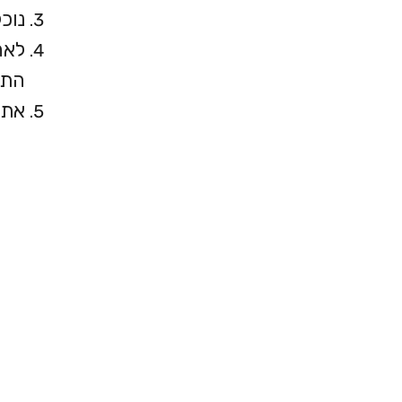
נוכ
לאח
התי
את 