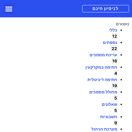
תכניות מנוי
צור קשר
הורדה חינם
תמיכה ומיד
לניסיון חינם
נושאים
כללי
12
נספחים
22
עריכת מסמכים
16
חתימה במקרקעין
4
חתימה דיגיטלית
19
מחולל מסמכים
5
שאלונים
5
חשבוניות
9
מערכת הניהול