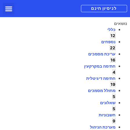
תכניות מנוי
צור קשר
הורדה חינם
תמיכה ומיד
לניסיון חינם
נושאים
כללי
12
נספחים
22
עריכת מסמכים
16
חתימה במקרקעין
4
חתימה דיגיטלית
19
מחולל מסמכים
5
שאלונים
5
חשבוניות
9
מערכת הניהול