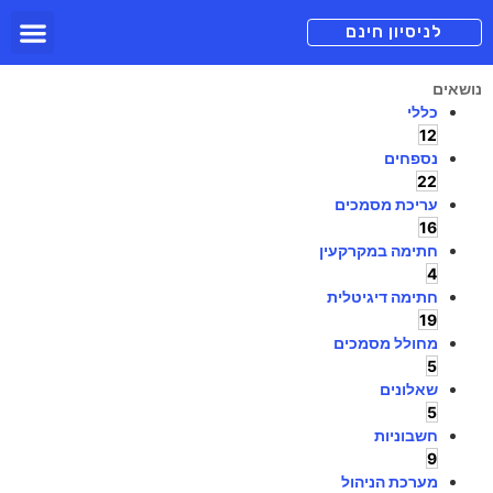
תכניות מנוי
צור קשר
הורדה חינם
תמיכה ומיד
לניסיון חינם
נושאים
כללי
12
נספחים
22
עריכת מסמכים
16
חתימה במקרקעין
4
חתימה דיגיטלית
19
מחולל מסמכים
5
שאלונים
5
חשבוניות
9
מערכת הניהול