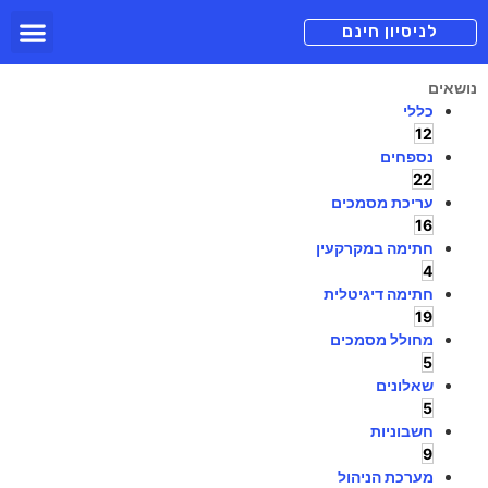
תכניות מנוי
צור קשר
הורדה חינם
תמיכה ומיד
לניסיון חינם
נושאים
כללי
12
נספחים
22
עריכת מסמכים
16
חתימה במקרקעין
4
חתימה דיגיטלית
19
מחולל מסמכים
5
שאלונים
5
חשבוניות
9
מערכת הניהול