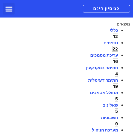
תכניות מנוי
צור קשר
הורדה חינם
תמיכה ומיד
לניסיון חינם
נושאים
כללי
12
נספחים
22
עריכת מסמכים
16
חתימה במקרקעין
4
חתימה דיגיטלית
19
מחולל מסמכים
5
שאלונים
5
חשבוניות
9
מערכת הניהול