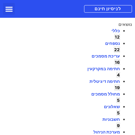
תכניות מנוי
צור קשר
הורדה חינם
תמיכה ומיד
לניסיון חינם
נושאים
כללי
12
נספחים
22
עריכת מסמכים
16
חתימה במקרקעין
4
חתימה דיגיטלית
19
מחולל מסמכים
5
שאלונים
5
חשבוניות
9
מערכת הניהול