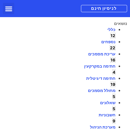
תכניות מנוי
צור קשר
הורדה חינם
תמיכה ומיד
לניסיון חינם
נושאים
כללי
12
נספחים
22
עריכת מסמכים
16
חתימה במקרקעין
4
חתימה דיגיטלית
19
מחולל מסמכים
5
שאלונים
5
חשבוניות
9
מערכת הניהול