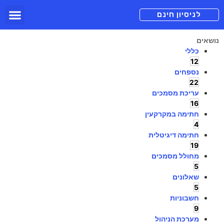
תכניות מנוי
צור קשר
הורדה חינם
תמיכה ומיד
לניסיון חינם
נושאים
כללי
12
נספחים
22
עריכת מסמכים
16
חתימה במקרקעין
4
חתימה דיגיטלית
19
מחולל מסמכים
5
שאלונים
5
חשבוניות
9
מערכת הניהול