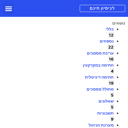
תכניות מנוי
צור קשר
הורדה חינם
תמיכה ומיד
לניסיון חינם
נושאים
כללי
12
נספחים
22
עריכת מסמכים
16
חתימה במקרקעין
4
חתימה דיגיטלית
19
מחולל מסמכים
5
שאלונים
5
חשבוניות
9
מערכת הניהול