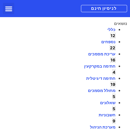
תכניות מנוי
צור קשר
הורדה חינם
תמיכה ומיד
לניסיון חינם
נושאים
כללי
12
נספחים
22
עריכת מסמכים
16
חתימה במקרקעין
4
חתימה דיגיטלית
19
מחולל מסמכים
5
שאלונים
5
חשבוניות
9
מערכת הניהול