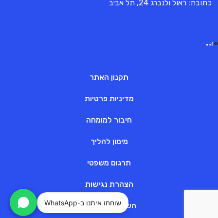
כתובת: ראול ולנברג 24, תל אביב
תקנון האתר
מדיניות פרטיות
חיבור למומחה
מימון להליך
תרגום משפטי
הצהרת נגישות
שוחחו איתנו ב-WhatsApp
השוואת מסלולים