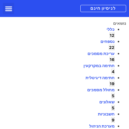
תכניות מנוי
צור קשר
הורדה חינם
תמיכה ומיד
לניסיון חינם
נושאים
כללי
12
נספחים
22
עריכת מסמכים
16
חתימה במקרקעין
4
חתימה דיגיטלית
19
מחולל מסמכים
5
שאלונים
5
חשבוניות
9
מערכת הניהול