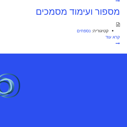
מספור ועימוד מסמכים
קטיגוריה:
נספחים
קרא עוד