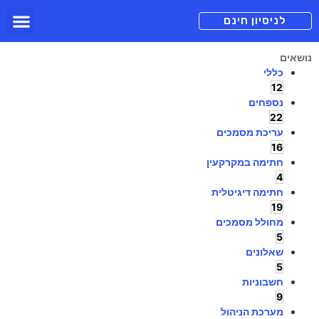
תכניות מנוי
צור קשר
הורדה חינם
תמיכה ומיד
לניסיון חינם
נושאים
כללי
12
נספחים
22
עריכת מסמכים
16
חתימה במקרקעין
4
חתימה דיגיטלית
19
מחולל מסמכים
5
שאלונים
5
חשבוניות
9
מערכת הניהול