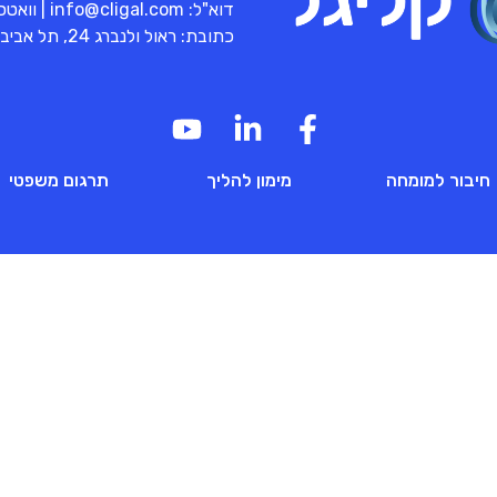
דוא"ל:
info@cligal.com
| וואט
כתובת: ראול ולנברג 24, תל אביב
חיבור למומחה
מימון להליך
תרגום משפטי