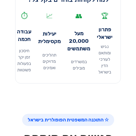
⏱️
📈
👥
🏆
פתרון
עבודה
מעל
יעילות
ישראלי
חכמה
20,000
מקסימלית
נגיש
משתמשים
חיסכון
ומותאם
תהליכים
זמן יקר
לעורכי
מדויקים
במשרדים
בפעולות
הדין
ואמינים
מובילים
פשוטוות
בישראל
☆ התוכנה המשפטית הפופולרית בישראל