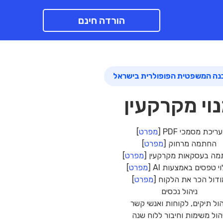
הורדה חינם
נה המשפטית הפופולרית בישראל
וי מקרקעין
עריכת מסמכי PDF [
מפרט
]
החתמה מרחוק [
מפרט
]
ה בעסקאות מקרקעין [
מפרט
]
י טפסים באמצעות AI [
מפרט
]
דול הכר את הלקוח [
מפרט
]
ניהול נכסים
הול תיקים, לקוחות ואנשי קשר
הול משימות וחיבור ללוח שנה