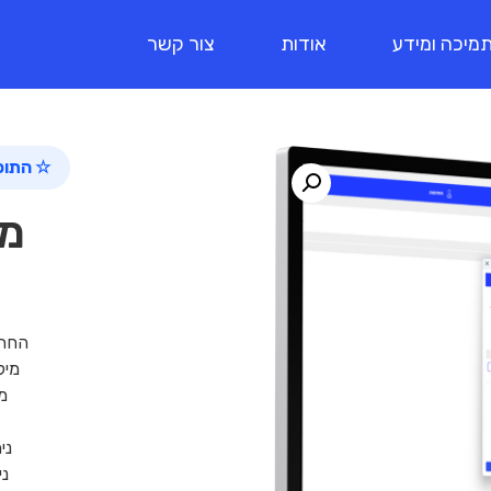
מיכה ומידע
אודות
צור קשר
☆ התוכ
מנ
החתמ
מילו
מו
ני
ני