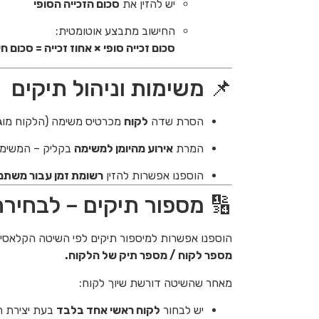
יש להזין את
סכום הזכייה הסופי
החישוב מתבצע אוטומטית:
סכום זכייה סופי × אחוז זכייה = סכום ח
📌 משימות וניהול תיקים
הסרת שדה
לקוח
מכרטיס משימה (הלקוח מוג
המרת
אירוע מהיומן למשימה
בקליק – המשימה 
הוספנו אפשרות להזין
רשומת זמן עבור משתמ
🔢 מספור תיקים – לבחיר
הוספנו אפשרות למיספור תיקים לפי השיטה הקלאסי
מספר לקוח / מספר תיק של הלקוח.
מאחר שהשיטה דורשת שיוך לקוח:
יש לבחור
לקוח ראשי אחד בלבד
בעת יצירת ה