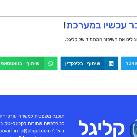
ר עכשיו במערכת
!
בילים את השיפור המתמיד של קליגל.
ויטר
שיתוף בלינקדין
שיתוף בוואטסאפ
תוכנה משפטית למשרדי עורכי דין
כל הזכויות שמורות לקליגל-טק בע"מ 
דוא"ל:
info@cligal.com
| וואט