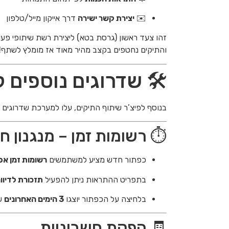
✉️
יצירת קשר ישירה
דרך אייקון מייל/טלפון
זהו צעד ראשון (גרסת בטא) ליצירת רשת שיתופי פעולה
והתיקים נחטפים בקצב מהיר מאוד אז מומלץ לשתף!
🛠️ שדרוגים נוספים
בנוסף לפיצ’ר שיתוף התיקים, עלו למערכת שדרוגים 
⏱️ רשומות זמן – מנגנון 
כפתור חדש מציע למשתמשים
רשומות זמן אפש
בתפריט ההתראות ניתן להפעיל
תזכורת לדיוו
בלחיצה על הכפתור יוצגו
3 הימים האחרונים
שב
🧾 הפקת חשבוניות