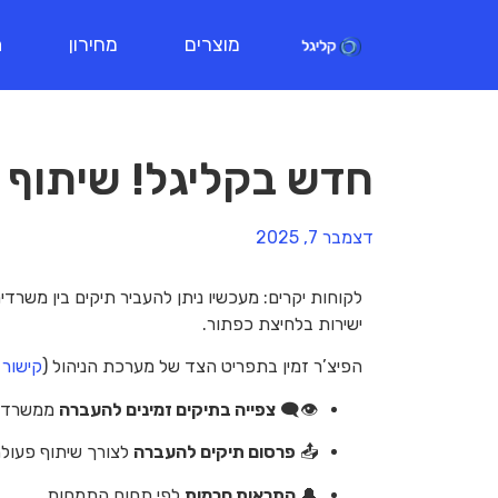
מוצרים
מחירון
ת
חדש בקליגל! שיתוף ו
דצמבר 7, 2025
לקוחות יקרים: מעכשיו ניתן להעביר תיקים בין משרד
ישירות בלחיצת כפתור.
הפיצ’ר זמין בתפריט הצד של מערכת הניהול (
קישור
👁️‍🗨️
צפייה בתיקים זמינים להעברה
ממשרדים
📤
פרסום תיקים להעברה
לצורך שיתוף פעולה
🔔
התראות חכמות
לפי תחום התמחות