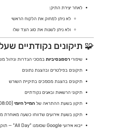
לאחר יצירת התיק:
לא ניתן למחוק את הלקוח הראשי
ולא ניתן לשנות את סוג הצד שלו
🧩 תיקונים נקודתיים שע
שיפורי
רספונסיביות
במסכי הגדרות וניהול מ
תיקונים בפילטרים ובהצגת נתונים
תיקונים בהצגת מסמכים בתיקיית השורש
תיקוני הרשאות ובאגים נקודתיים
תיקון בשעת ההתראה של
המייל היומי
(08:00 במקום 07:00)
תיקון בשעת אירועים שדווחו כשעה מאוחרת מד
ייבוא אירועי Google שסומנו "All Day" — תוקן כך שיוצגו ביום אחד בלבד