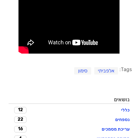
Tags:
אלפביתי
סימון
נושאים
12
כללי
22
נספחים
16
עריכת מסמכים