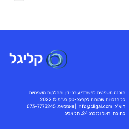
תוכנה משפטית למשרדי עורכי דין ומחלקות משפטיות
כל הזכויות שמורות לקליגל-טק בע"מ © 2022
דוא"ל:
info@cligal.com
| וואטסאפ:
073-7773245
כתובת: ראול ולנברג 24, תל אביב