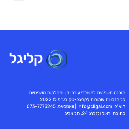
תוכנה משפטית למשרדי עורכי דין ומחלקות משפטיות
כל הזכויות שמורות לקליגל-טק בע"מ © 2022
דוא"ל:
info@cligal.com
| וואטסאפ:
073-7773245
כתובת: ראול ולנברג 24, תל אביב