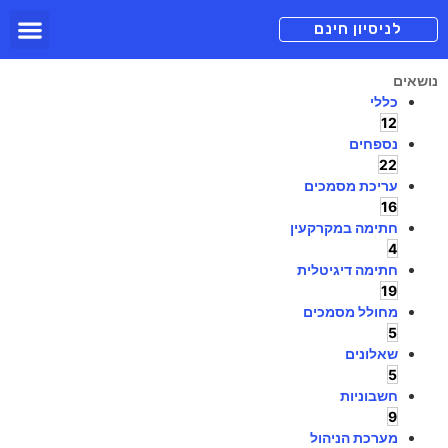
תכניות מנוי
צור קשר
הורדה חינם
תמיכה ומיד
לניסיון חינם
נושאים
כללי
12
נספחים
22
עריכת מסמכים
16
חתימה במקרקעין
4
חתימה דיגיטלית
19
מחולל מסמכים
5
שאלונים
5
חשבוניות
9
מערכת הניהול