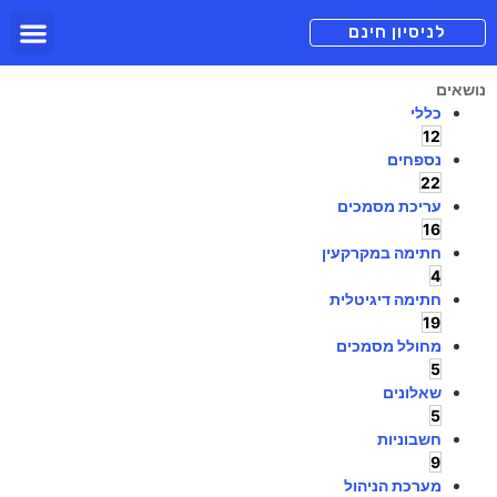
תכניות מנוי
צור קשר
הורדה חינם
תמיכה ומיד
לניסיון חינם
נושאים
כללי
12
נספחים
22
עריכת מסמכים
16
חתימה במקרקעין
4
חתימה דיגיטלית
19
מחולל מסמכים
5
שאלונים
5
חשבוניות
9
מערכת הניהול