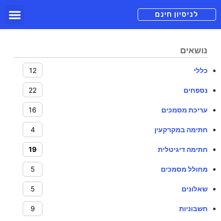
תכניות מנוי
צור קשר
הורדה חינם
תמיכה ומיד
לניסיון חינם
נושאים
כללי
12
נספחים
22
עריכת מסמכים
16
חתימה במקרקעין
4
חתימה דיגיטלית
19
מחולל מסמכים
5
שאלונים
5
חשבוניות
9