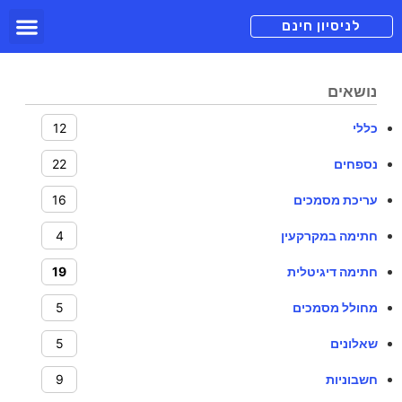
תכניות מנוי
צור קשר
הורדה חינם
תמיכה ומיד
לניסיון חינם
נושאים
כללי
12
נספחים
22
עריכת מסמכים
16
חתימה במקרקעין
4
חתימה דיגיטלית
19
מחולל מסמכים
5
שאלונים
5
חשבוניות
9