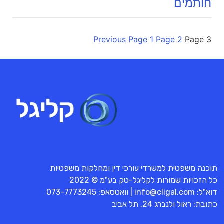
חותמים
Previous
Page
1
Page
2
Page
3
תוכנה משפטית למשרדי עורכי דין ומחלקות משפטיות
כל הזכויות שמורות לקליגל-טק בע"מ © 2022
דוא"ל:
info@cligal.com
| וואטסאפ:
073-7773245
כתובת: ראול ולנברג 24, תל אביב